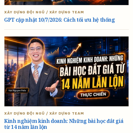
XÂY DỰNG ĐỘI NGŨ / XÂY DỰNG TEAM
GPT cập nhật 10/7/2026: Cách tối ưu hệ thống
XÂY DỰNG ĐỘI NGŨ / XÂY DỰNG TEAM
Kinh nghiệm kinh doanh: Những bài học đắt giá
từ 14 năm lăn lộn