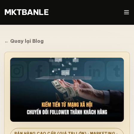
MKTBANLE
← Quay lại Blog
BÁN HÀNG CAO CẤP (GIÁ TRỊ LỚN)
· MARKETING ·