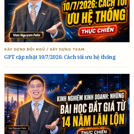
XÂY DỰNG ĐỘI NGŨ / XÂY DỰNG TEAM
GPT cập nhật 10/7/2026: Cách tối ưu hệ thống