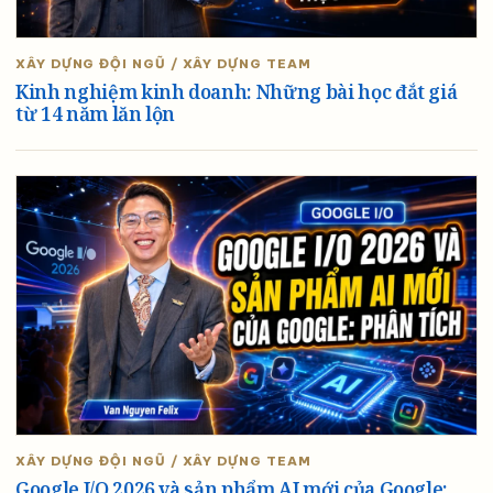
XÂY DỰNG ĐỘI NGŨ / XÂY DỰNG TEAM
Kinh nghiệm kinh doanh: Những bài học đắt giá
từ 14 năm lăn lộn
XÂY DỰNG ĐỘI NGŨ / XÂY DỰNG TEAM
Google I/O 2026 và sản phẩm AI mới của Google: