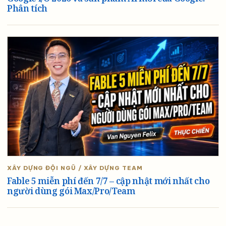
Phân tích
XÂY DỰNG ĐỘI NGŨ / XÂY DỰNG TEAM
Fable 5 miễn phí đến 7/7 – cập nhật mới nhất cho
người dùng gói Max/Pro/Team