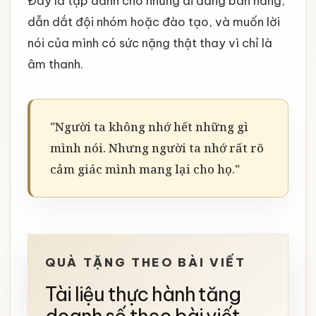
Đây là tập dành cho những ai đang bán hàng,
dẫn dắt đội nhóm hoặc đào tạo, và muốn lời
nói của mình có sức nặng thật thay vì chỉ là
âm thanh.
"Người ta không nhớ hết những gì
mình nói. Nhưng người ta nhớ rất rõ
cảm giác mình mang lại cho họ."
QUÀ TẶNG THEO BÀI VIẾT
Tài liệu thực hành tăng