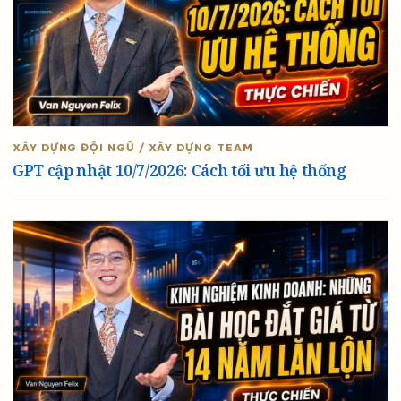
XÂY DỰNG ĐỘI NGŨ / XÂY DỰNG TEAM
GPT cập nhật 10/7/2026: Cách tối ưu hệ thống
MKTBANLE
© MKTBANLE 2026. All Rights Reserved
Chăm Sóc Khách Hàng
Văn Nguyễn Là Ai?