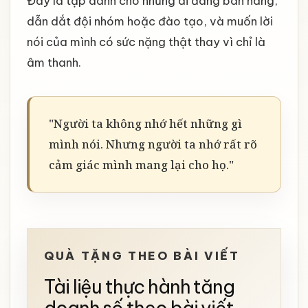
Đây là tập dành cho những ai đang bán hàng,
dẫn dắt đội nhóm hoặc đào tạo, và muốn lời
nói của mình có sức nặng thật thay vì chỉ là
âm thanh.
"Người ta không nhớ hết những gì
mình nói. Nhưng người ta nhớ rất rõ
cảm giác mình mang lại cho họ."
QUÀ TẶNG THEO BÀI VIẾT
Tài liệu thực hành tăng