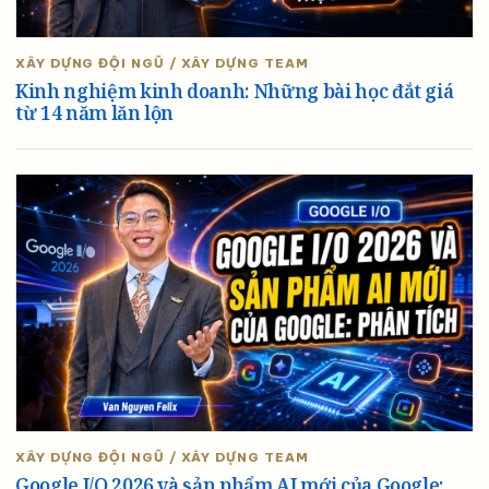
XÂY DỰNG ĐỘI NGŨ / XÂY DỰNG TEAM
Kinh nghiệm kinh doanh: Những bài học đắt giá
từ 14 năm lăn lộn
XÂY DỰNG ĐỘI NGŨ / XÂY DỰNG TEAM
Google I/O 2026 và sản phẩm AI mới của Google: