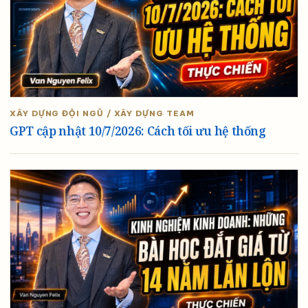
XÂY DỰNG ĐỘI NGŨ / XÂY DỰNG TEAM
GPT cập nhật 10/7/2026: Cách tối ưu hệ thống