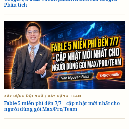
Phân tích
XÂY DỰNG ĐỘI NGŨ / XÂY DỰNG TEAM
Fable 5 miễn phí đến 7/7 – cập nhật mới nhất cho
người dùng gói Max/Pro/Team