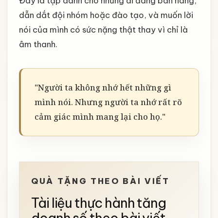
Đây là tập dành cho những ai đang bán hàng,
dẫn dắt đội nhóm hoặc đào tạo, và muốn lời
nói của mình có sức nặng thật thay vì chỉ là
âm thanh.
"Người ta không nhớ hết những gì
mình nói. Nhưng người ta nhớ rất rõ
cảm giác mình mang lại cho họ."
QUÀ TẶNG THEO BÀI VIẾT
Tài liệu thực hành tăng