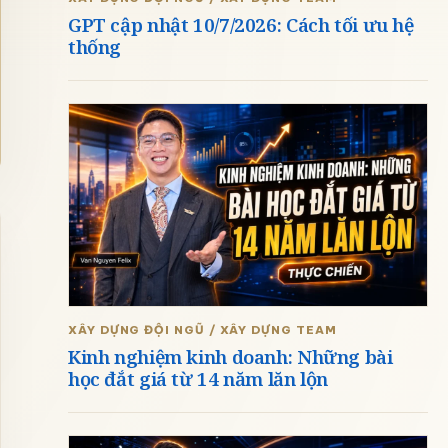
GPT cập nhật 10/7/2026: Cách tối ưu hệ
thống
XÂY DỰNG ĐỘI NGŨ / XÂY DỰNG TEAM
X
Kinh nghiệm kinh doanh: Những bài
chắc chắn trong một thế giới đầy biến động
học đắt giá từ 14 năm lăn lộn