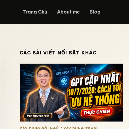
Trang Chủ
About me
Blog
CÁC BÀI VIẾT NỔI BẬT KHÁC
XÂY DỰNG ĐỘI NGŨ / XÂY DỰNG TEAM