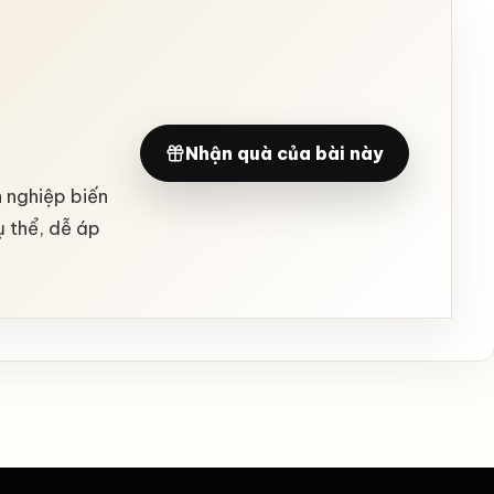
Nhận quà của bài này
h nghiệp biến
ụ thể, dễ áp