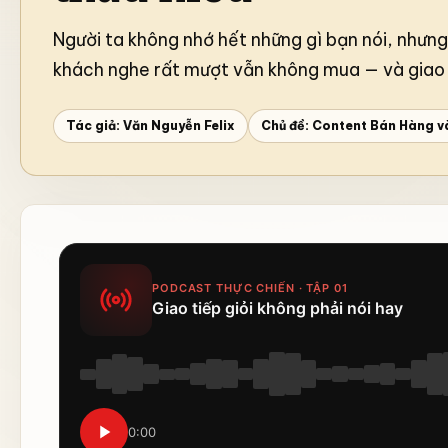
Người ta không nhớ hết những gì bạn nói, nhưng
khách nghe rất mượt vẫn không mua — và giao tiế
Tác giả: Văn Nguyễn Felix
Chủ đề:
Content Bán Hàng v
Xây dựng sự chắc chắn t
ế giới đầy biến động