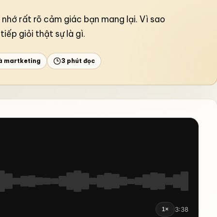
 nhớ rất rõ cảm giác bạn mang lại. Vì sao
p giỏi thật sự là gì.
à martketing
3 phút đọc
Xây dựng sự 
rong một thế giới đầy biến động