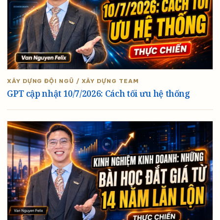
XÂY DỰNG ĐỘI NGŨ / XÂY DỰNG TEAM
GPT cập nhật 10/7/2026: Cách tối ưu hệ thống