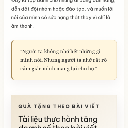
Đây là tập dành cho những ai đang bán hàng,
dẫn dắt đội nhóm hoặc đào tạo, và muốn lời
nói của mình có sức nặng thật thay vì chỉ là
âm thanh.
"Người ta không nhớ hết những gì
mình nói. Nhưng người ta nhớ rất rõ
cảm giác mình mang lại cho họ."
QUÀ TẶNG THEO BÀI VIẾT
Tài liệu thực hành tăng