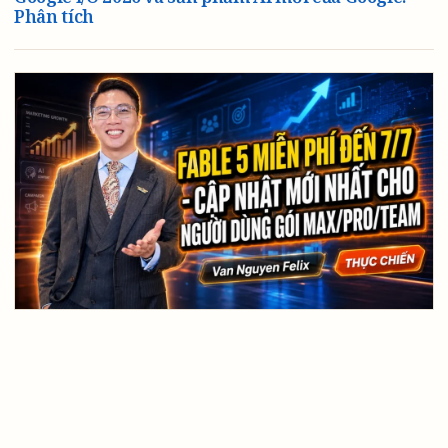
Câu hỏi thường gặp
Phân tích
Điều Khoản Và Điều Kiện
Sự kiện
Cửa hàng
Chính Sách Bảo Mật
Tuyên bố miễn trừ trách nhiệm
XÂY DỰNG ĐỘI NGŨ / XÂY DỰNG TEAM
Fable 5 miễn phí đến 7/7 – cập nhật mới nhất cho
người dùng gói Max/Pro/Team