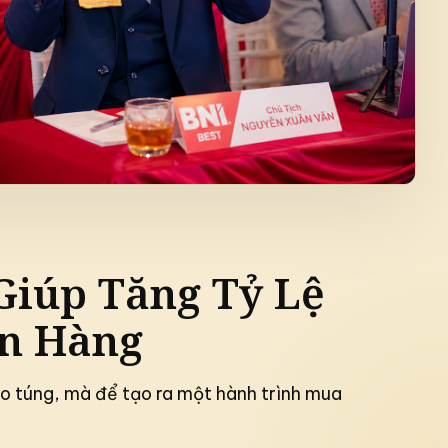
Xây dựng sự chắc c
ột thế giới đầy biến động
Giúp Tăng Tỷ Lệ
án Hàng
o túng, mà để tạo ra một hành trình mua