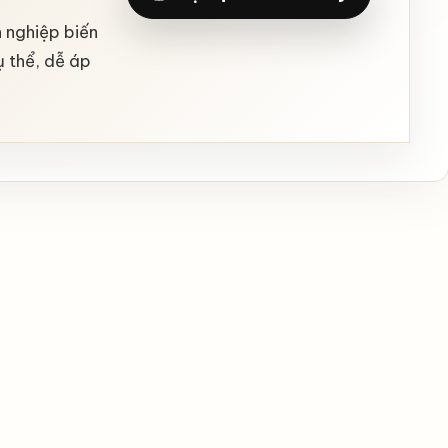
h nghiệp biến
ụ thể, dễ áp