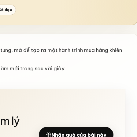
út đọc
 túng, mà để tạo ra một hành trình mua hàng khiến
làm mới trang sau vài giây.
âm lý
Nhận quà của bài này