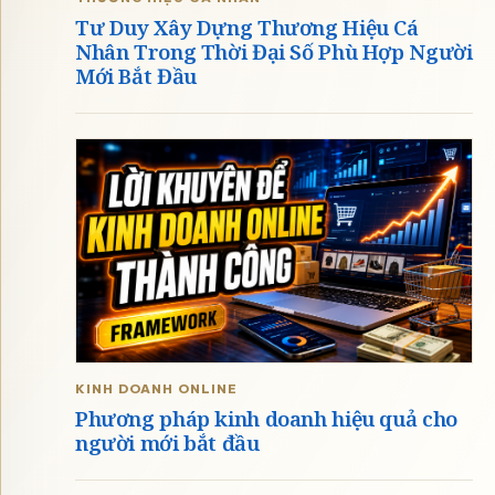
Tư Duy Xây Dựng Thương Hiệu Cá
Nhân Trong Thời Đại Số Phù Hợp Người
Mới Bắt Đầu
Xây dựn
hắn trong một thế giới đầy biến động
KINH DOANH ONLINE
Phương pháp kinh doanh hiệu quả cho
người mới bắt đầu