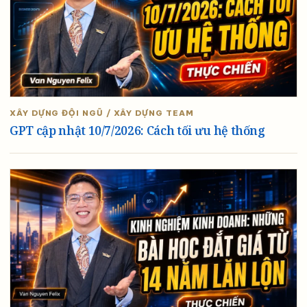
XÂY DỰNG ĐỘI NGŨ / XÂY DỰNG TEAM
GPT cập nhật 10/7/2026: Cách tối ưu hệ thống