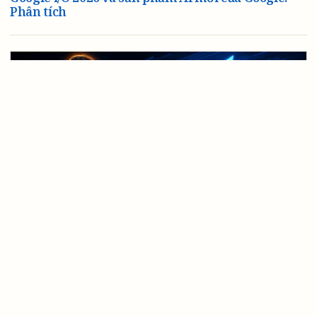
Chính Sách Bảo Mật
Phân tích
Tuyên bố miễn trừ trách nhiệm
XÂY DỰNG ĐỘI NGŨ / XÂY DỰNG TEAM
Fable 5 miễn phí đến 7/7 – cập nhật mới nhất cho
người dùng gói Max/Pro/Team