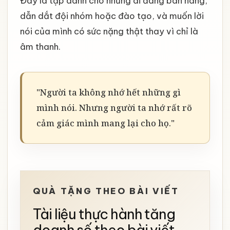
Đây là tập dành cho những ai đang bán hàng,
dẫn dắt đội nhóm hoặc đào tạo, và muốn lời
nói của mình có sức nặng thật thay vì chỉ là
âm thanh.
"Người ta không nhớ hết những gì
mình nói. Nhưng người ta nhớ rất rõ
cảm giác mình mang lại cho họ."
QUÀ TẶNG THEO BÀI VIẾT
Tài liệu thực hành tăng